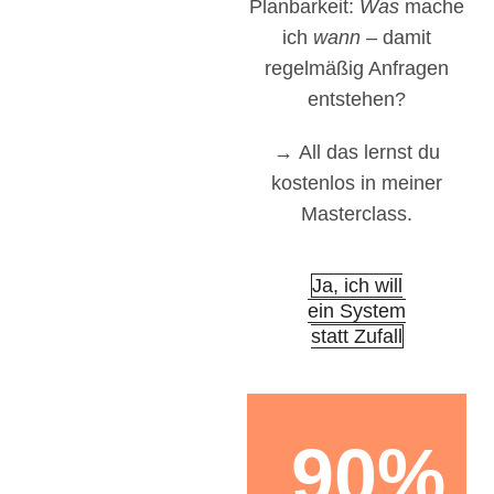
Planbarkeit:
Was
mache
ich
wann
– damit
regelmäßig Anfragen
entstehen?
→
All das lernst du
kostenlos in meiner
Masterclass.
Ja, ich will
ein System
statt Zufall
90%