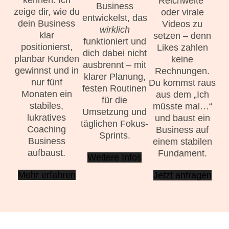
kennen. Ich
Reichweite“
Business
zeige dir, wie du
oder virale
entwickelst, das
dein Business
Videos zu
wirklich
klar
setzen – denn
funktioniert und
positionierst,
Likes zahlen
dich dabei nicht
planbar Kunden
keine
ausbrennt – mit
gewinnst und in
Rechnungen.
klarer Planung,
nur fünf
Du kommst raus
festen Routinen
Monaten ein
aus dem „Ich
für die
stabiles,
müsste mal…“
Umsetzung und
lukratives
und baust ein
täglichen Fokus-
Coaching
Business auf
Sprints.
Business
einem stabilen
aufbaust.
Fundament.
Weitere Infos
Mehr erfahren
Jetzt anfragen