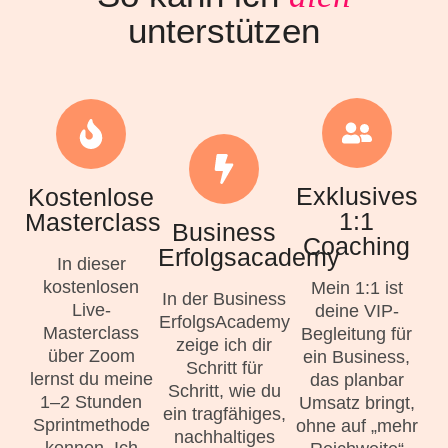
unterstützen
Exklusives
Kostenlose
1:1
Masterclass
Business
Coaching
Erfolgsacademy
In dieser
kostenlosen
Mein 1:1 ist
In der Business
Live-
deine VIP-
ErfolgsAcademy
Masterclass
Begleitung für
zeige ich dir
über Zoom
ein Business,
Schritt für
lernst du meine
das planbar
Schritt, wie du
1–2 Stunden
Umsatz bringt,
ein tragfähiges,
Sprintmethode
ohne auf „mehr
nachhaltiges