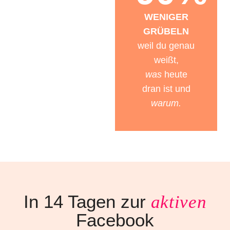
WENIGER
GRÜBELN
weil du genau
weißt,
was
heute
dran ist und
warum.
In 14 Tagen zur
aktiven
Facebook