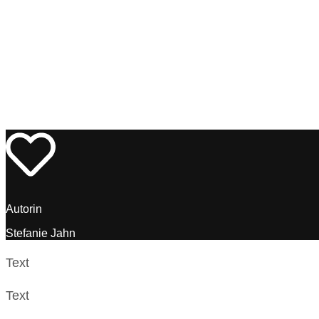
Autorin
Stefanie Jahn
Text
Text