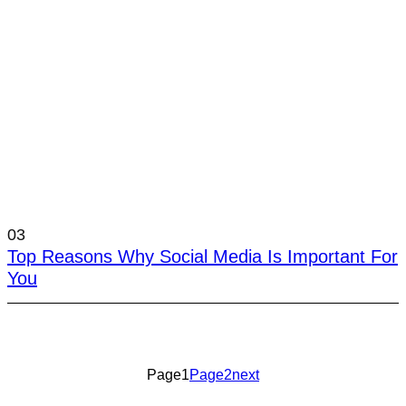
03
Top Reasons Why Social Media Is Important For
You
Page
1
Page
2
next