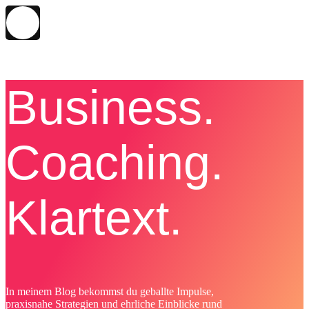
Business.
Coaching.
Klartext.
In meinem Blog bekommst du geballte Impulse,
praxisnahe Strategien und ehrliche Einblicke rund