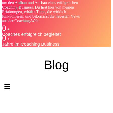
um den Aufbau und Ausbau eines erfolgreichen
Coaching-Business. Du liest hier von meinen
Erfahrungen, erhältst Tipps, die wirklich
funktionieren, und bekommst die neuesten News
aus der Coaching-Welt.
0
+
Coaches erfolgreich begleitet
0
+
Jahre im Coaching Business
Blog